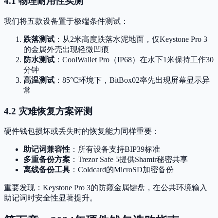
4.1 物理耐用性实测
我们将五款设备置于极端条件测试：
跌落测试
：从2米高度跌落水泥地面，仅Keystone Pro 3
的金属外壳出现轻微凹痕
防水测试
：CoolWallet Pro（IP68）在水下1米保持工作30
分钟
高温测试
：85°C环境下，BitBox02率先出现屏幕显示异
常
4.2 灾难恢复方案评测
硬件钱包损坏或丢失时的恢复能力同样重要：
助记词兼容性
：所有设备支持BIP39标准
多重备份方案
：Trezor Safe 5提供Shamir秘密共享
离线备份工具
：Coldcard的MicroSD加密备份
重要发现：Keystone Pro 3的防窥金属键盘，在公共环境输入
助记词时安全性显著提升。