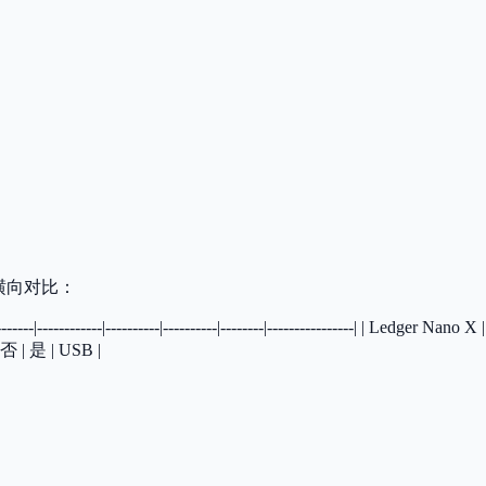
横向对比：
---|----------|----------|--------|----------------| | Ledger Nano X
 否 | 是 | USB |