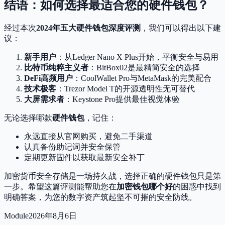
结语：如何选择最适合您的硬件钱包？
经过本次
2024年五大硬件钱包深度评测
，我们可以得出以下建
议：
新手用户
：从Ledger Nano X Plus开始，平衡安全与易用
比特币纯粹主义者
：BitBox02是最精简安全的选择
DeFi高频用户
：CoolWallet Pro与MetaMask的完美配合
技术极客
：Trezor Model T的开源透明性无可替代
大屏需求者
：Keystone Pro提供最佳视觉体验
无论选择哪款
硬件钱包
，记住：
永远直接从官网购买，避免二手渠道
认真备份助记词并安全保管
定期更新固件以获取最新安全补丁
加密货币安全存储是一场持久战，选择正确的硬件钱包只是第
一步。希望这篇评测能帮助您在
加密钱包哪个好
的困惑中找到
明确答案，为您的数字资产筑起坚不可摧的安全防线。
Module
2026年8月6日